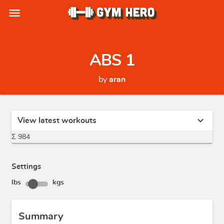
menu
ABS 1
by
aran
expand_more
View latest workouts
Σ 984
Settings
lbs
kgs
Summary