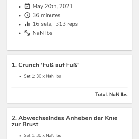
event_available
May 20th, 2021
schedule
36 minutes
equalizer
16
sets,
313
reps
fitness_center
NaN lbs
1. Crunch 'Fuß auf Fuß'
Set 1: 30 x
NaN lbs
Total:
NaN lbs
2. Abwechselndes Anheben der Knie
zur Brust
Set 1: 30 x
NaN lbs