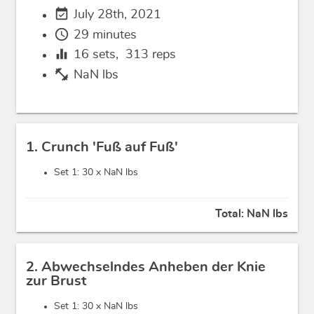
event_available
July 28th, 2021
schedule
29 minutes
equalizer
16
sets,
313
reps
fitness_center
NaN lbs
1. Crunch 'Fuß auf Fuß'
Set 1: 30 x
NaN lbs
Total:
NaN lbs
2. Abwechselndes Anheben der Knie
zur Brust
Set 1: 30 x
NaN lbs