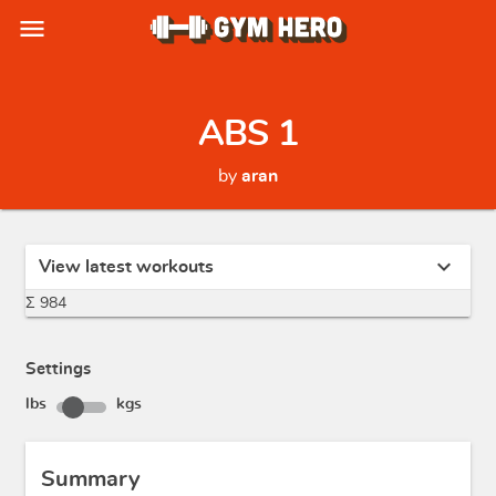
menu
ABS 1
by
aran
expand_more
View latest workouts
Σ 984
Settings
lbs
kgs
Summary