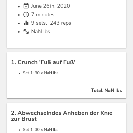
event_available
June 26th, 2020
schedule
7 minutes
equalizer
9
sets,
243
reps
fitness_center
NaN lbs
1. Crunch 'Fuß auf Fuß'
Set 1: 30 x
NaN lbs
Total:
NaN lbs
2. Abwechselndes Anheben der Knie
zur Brust
Set 1: 30 x
NaN lbs