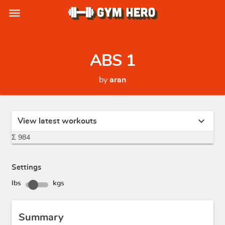
menu
ABS 1
by
aran
expand_more
View latest workouts
Σ 984
Settings
lbs
kgs
Summary