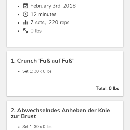
event_available
February 3rd, 2018
schedule
12 minutes
equalizer
7
sets,
220
reps
fitness_center
0 lbs
1. Crunch 'Fuß auf Fuß'
Set 1: 30 x
0 lbs
Total:
0 lbs
2. Abwechselndes Anheben der Knie
zur Brust
Set 1: 30 x
0 lbs