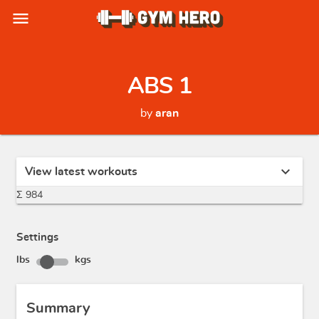
menu
ABS 1
by
aran
expand_more
View latest workouts
Σ 984
Settings
lbs
kgs
Summary