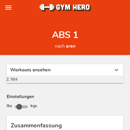
menu
ABS 1
nach
aran
expand_more
Workouts ansehen
Σ 984
Einstellungen
lbs
kgs
Zusammenfassung