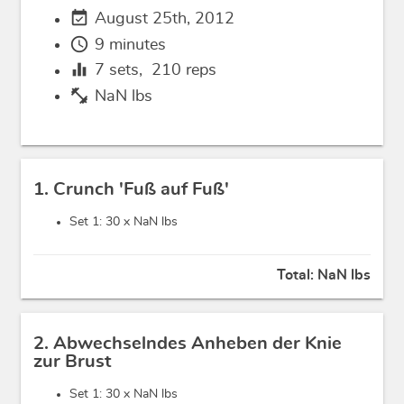
event_available
August 25th, 2012
schedule
9 minutes
equalizer
7
sets,
210
reps
fitness_center
NaN lbs
1. Crunch 'Fuß auf Fuß'
Set 1: 30 x
NaN lbs
Total:
NaN lbs
2. Abwechselndes Anheben der Knie
zur Brust
Set 1: 30 x
NaN lbs