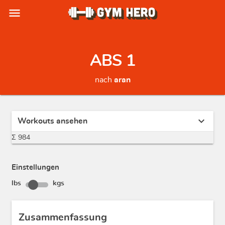
menu
ABS 1
nach
aran
expand_more
Workouts ansehen
Σ 984
Einstellungen
lbs
kgs
Zusammenfassung