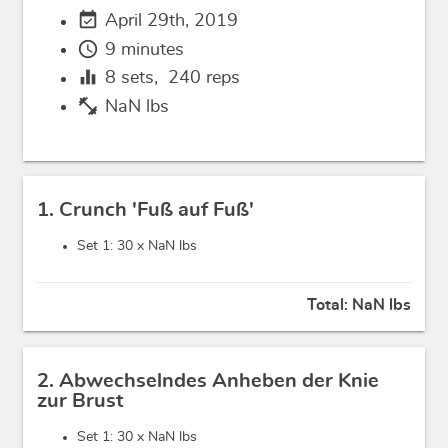
event_available
April 29th, 2019
schedule
9 minutes
equalizer
8
sets,
240
reps
fitness_center
NaN lbs
1. Crunch 'Fuß auf Fuß'
Set 1: 30 x
NaN lbs
Total:
NaN lbs
2. Abwechselndes Anheben der Knie
zur Brust
Set 1: 30 x
NaN lbs