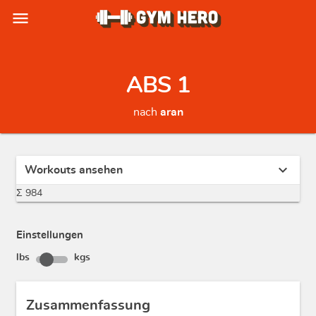
menu
ABS 1
nach
aran
expand_more
Workouts ansehen
Σ 984
Einstellungen
lbs
kgs
Zusammenfassung