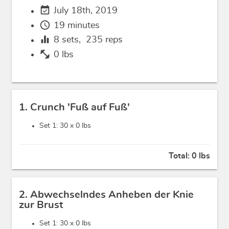
event_available
July 18th, 2019
schedule
19 minutes
equalizer
8
sets,
235
reps
fitness_center
0 lbs
1. Crunch 'Fuß auf Fuß'
Set 1: 30 x
0 lbs
Total:
0 lbs
2. Abwechselndes Anheben der Knie
zur Brust
Set 1: 30 x
0 lbs