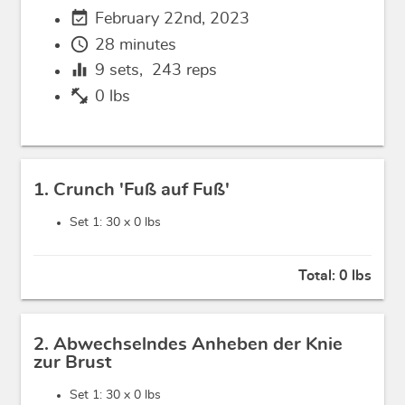
event_available
February 22nd, 2023
schedule
28 minutes
equalizer
9
sets,
243
reps
fitness_center
0 lbs
1. Crunch 'Fuß auf Fuß'
Set 1: 30 x
0 lbs
Total:
0 lbs
2. Abwechselndes Anheben der Knie
zur Brust
Set 1: 30 x
0 lbs