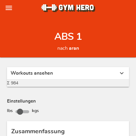
menu
ABS 1
nach
aran
expand_more
Workouts ansehen
Σ 984
Einstellungen
lbs
kgs
Zusammenfassung