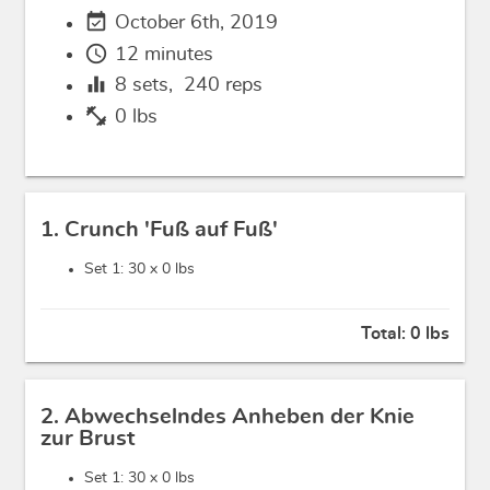
event_available
October 6th, 2019
schedule
12 minutes
equalizer
8
sets,
240
reps
fitness_center
0 lbs
1. Crunch 'Fuß auf Fuß'
Set 1: 30 x
0 lbs
Total:
0 lbs
2. Abwechselndes Anheben der Knie
zur Brust
Set 1: 30 x
0 lbs