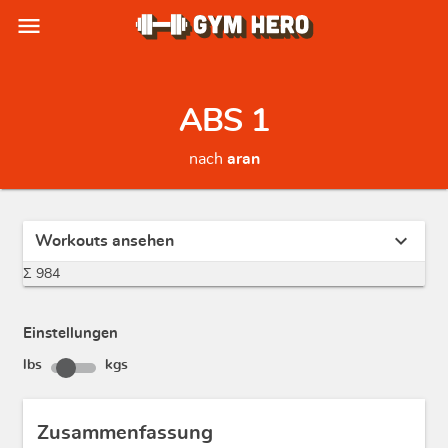
menu
ABS 1
nach
aran
expand_more
Workouts ansehen
Σ 984
Einstellungen
lbs
kgs
Zusammenfassung