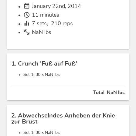
event_available
January 22nd, 2014
schedule
11 minutes
equalizer
7
sets,
210
reps
fitness_center
NaN lbs
1. Crunch 'Fuß auf Fuß'
Set 1: 30 x
NaN lbs
Total:
NaN lbs
2. Abwechselndes Anheben der Knie
zur Brust
Set 1: 30 x
NaN lbs