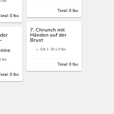
0 lbs
Total:
0 lbs
Total:
0 lbs
7. Chrunch mit
 der
Händen auf der
-
Brust
Set 1: 30 x
0 lbs
Beine
0 lbs
Total:
0 lbs
Total:
0 lbs