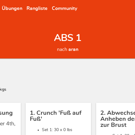
Übungen
Rangliste
Community
ABS 1
nach
aran
kgs
sung
1. Crunch 'Fuß auf
2. Abwechs
Fuß'
Anheben der
r 4th,
zur Brust
Set 1: 30 x
0 lbs