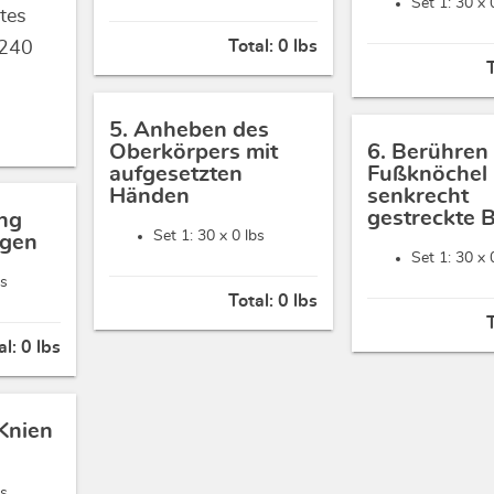
Set 1: 30 x
tes
Total:
0 lbs
240
5. Anheben des
Oberkörpers mit
6. Berühren
aufgesetzten
Fußknöchel 
Händen
senkrecht
gestreckte 
ng
Set 1: 30 x
0 lbs
ügen
Set 1: 30 x
bs
Total:
0 lbs
al:
0 lbs
 Knien
bs