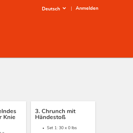
expand_more
Anmelden
Deutsch
elndes
3. Chrunch mit
 Knie
Händestoß
Set 1: 30 x
0 lbs