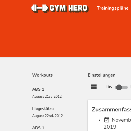
Trainingspläne
Workouts
Einstellungen
view_stream
lbs
ABS 1
August 21st, 2012
Liegestütze
Zusammenfas
August 22nd, 2012
event_available
Novembe
2019
ABS 1