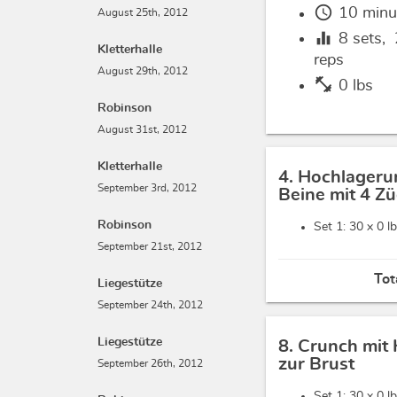
schedule
10 minu
August 25th, 2012
equalizer
8
sets,
Kletterhalle
reps
August 29th, 2012
fitness_center
0 lbs
Robinson
August 31st, 2012
Kletterhalle
4. Hochlageru
September 3rd, 2012
Beine mit 4 Z
Robinson
Set 1: 30 x
0 l
September 21st, 2012
Tot
Liegestütze
September 24th, 2012
Liegestütze
8. Crunch mit
zur Brust
September 26th, 2012
Set 1: 30 x
0 l