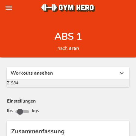
menu
ABS 1
nach
aran
expand_more
Workouts ansehen
Σ 984
Einstellungen
lbs
kgs
Zusammenfassung