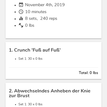
event_available
November 4th, 2019
schedule
10 minutes
equalizer
8
sets,
240
reps
fitness_center
0 lbs
1. Crunch 'Fuß auf Fuß'
Set 1: 30 x
0 lbs
Total:
0 lbs
2. Abwechselndes Anheben der Knie
zur Brust
Set 1: 30 x
0 lbs