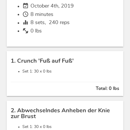
event_available
October 4th, 2019
schedule
8 minutes
equalizer
8
sets,
240
reps
fitness_center
0 lbs
1. Crunch 'Fuß auf Fuß'
Set 1: 30 x
0 lbs
Total:
0 lbs
2. Abwechselndes Anheben der Knie
zur Brust
Set 1: 30 x
0 lbs