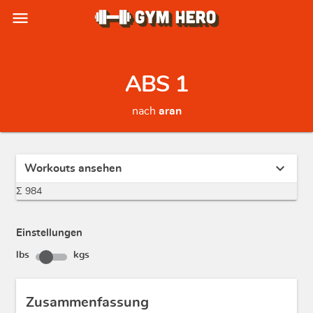
menu
ABS 1
nach
aran
expand_more
Workouts ansehen
Σ 984
Einstellungen
lbs
kgs
Zusammenfassung