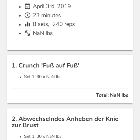
event_available
April 3rd, 2019
schedule
23 minutes
equalizer
8
sets,
240
reps
fitness_center
NaN lbs
1. Crunch 'Fuß auf Fuß'
Set 1: 30 x
NaN lbs
Total:
NaN lbs
2. Abwechselndes Anheben der Knie
zur Brust
Set 1: 30 x
NaN lbs