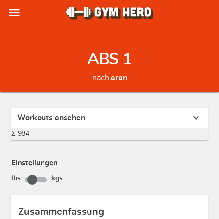
menu
ABS 1
nach
aran
expand_more
Workouts ansehen
Σ 984
Einstellungen
lbs
kgs
Zusammenfassung