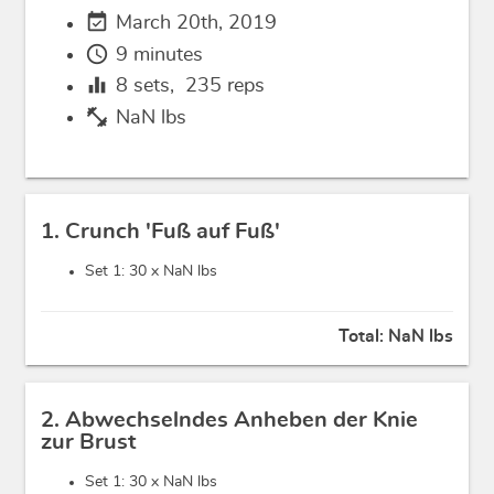
event_available
March 20th, 2019
schedule
9 minutes
equalizer
8
sets,
235
reps
fitness_center
NaN lbs
1. Crunch 'Fuß auf Fuß'
Set 1: 30 x
NaN lbs
Total:
NaN lbs
2. Abwechselndes Anheben der Knie
zur Brust
Set 1: 30 x
NaN lbs