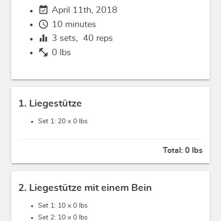
event_available
April 11th, 2018
schedule
10 minutes
equalizer
3
sets,
40
reps
fitness_center
0 lbs
1. Liegestütze
Set 1: 20 x
0 lbs
Total:
0 lbs
2. Liegestütze mit einem Bein
Set 1: 10 x
0 lbs
Set 2: 10 x
0 lbs