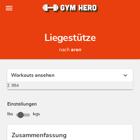
menu
Liegestütze
nach
aran
expand_more
Workouts ansehen
Σ 984
Einstellungen
lbs
kgs
Zusammenfassung