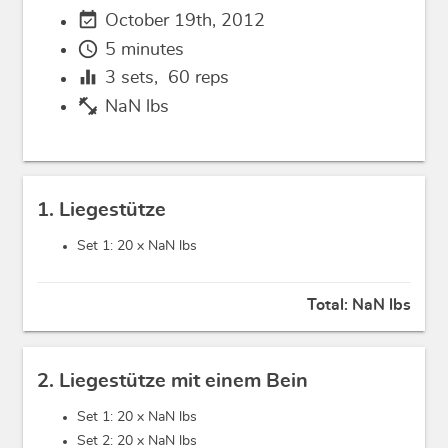
event_available
October 19th, 2012
schedule
5 minutes
equalizer
3
sets,
60
reps
fitness_center
NaN lbs
1. Liegestütze
Set 1: 20 x
NaN lbs
Total:
NaN lbs
2. Liegestütze mit einem Bein
Set 1: 20 x
NaN lbs
Set 2: 20 x
NaN lbs