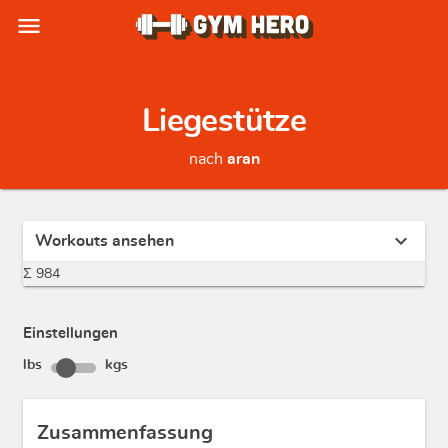
menu
Liegestütze
nach
aran
expand_more
Workouts ansehen
Σ 984
Einstellungen
lbs
kgs
Zusammenfassung