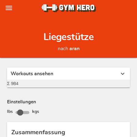
menu
Liegestütze
nach
aran
expand_more
Workouts ansehen
Σ 984
Einstellungen
lbs
kgs
Zusammenfassung