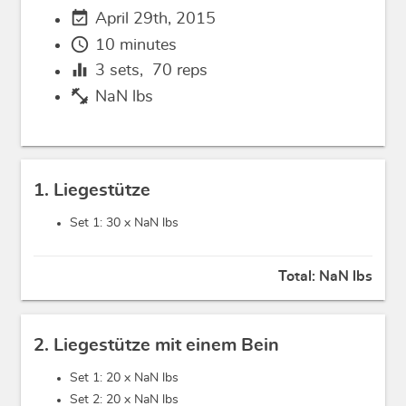
event_available
April 29th, 2015
schedule
10 minutes
equalizer
3
sets,
70
reps
fitness_center
NaN lbs
1. Liegestütze
Set 1: 30 x
NaN lbs
Total:
NaN lbs
2. Liegestütze mit einem Bein
Set 1: 20 x
NaN lbs
Set 2: 20 x
NaN lbs