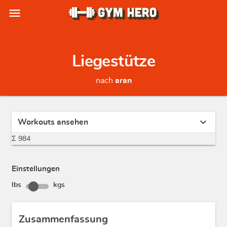
menu
Liegestütze
nach
aran
expand_more
Workouts ansehen
Σ 984
Einstellungen
lbs
kgs
Zusammenfassung