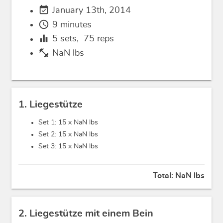
event_available
January 13th, 2014
schedule
9 minutes
equalizer
5
sets,
75
reps
fitness_center
NaN lbs
1. Liegestütze
Set 1: 15 x
NaN lbs
Set 2: 15 x
NaN lbs
Set 3: 15 x
NaN lbs
Total:
NaN lbs
2. Liegestütze mit einem Bein