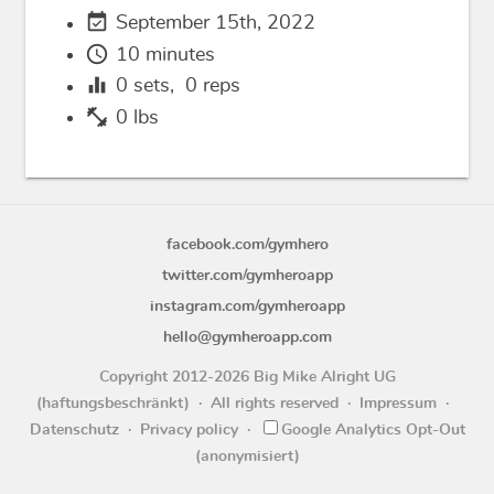
event_available
September 15th, 2022
schedule
10 minutes
equalizer
0
sets,
0
reps
fitness_center
0 lbs
facebook.com/gymhero
twitter.com/gymheroapp
instagram.com/gymheroapp
hello@gymheroapp.com
Copyright 2012-2026 Big Mike Alright UG
(haftungsbeschränkt)
All rights reserved
Impressum
Datenschutz
Privacy policy
Google Analytics Opt-Out
(anonymisiert)