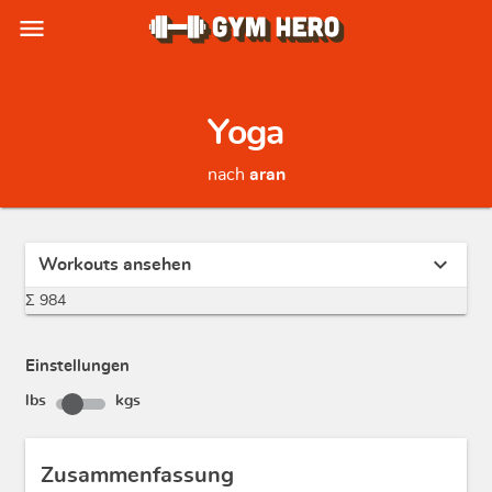
menu
Yoga
nach
aran
expand_more
Workouts ansehen
Σ 984
Einstellungen
lbs
kgs
Zusammenfassung