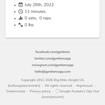
event_available
July 28th, 2022
schedule
11 minutes
equalizer
0
sets,
0
reps
fitness_center
0 lbs
facebook.com/gymhero
twitter.com/gymheroapp
instagram.com/gymheroapp
hello@gymheroapp.com
Copyright 2012-2026 Big Mike Alright UG
(haftungsbeschränkt)
All rights reserved
Impressum
Datenschutz
Privacy policy
Google Analytics Opt-Out
(anonymisiert)