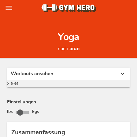
menu
Yoga
nach
aran
expand_more
Workouts ansehen
Σ 984
Einstellungen
lbs
kgs
Zusammenfassung