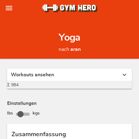
menu
Yoga
nach
aran
expand_more
Workouts ansehen
Σ 984
Einstellungen
lbs
kgs
Zusammenfassung