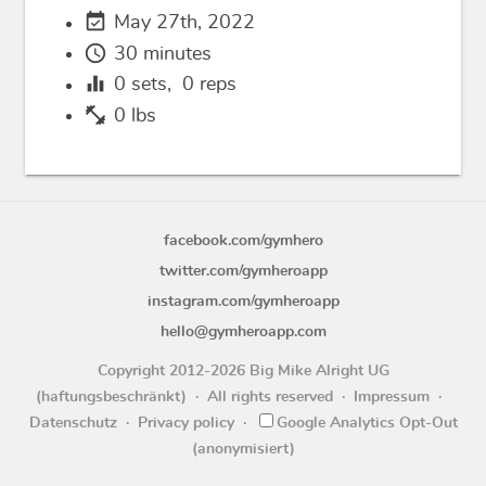
event_available
May 27th, 2022
schedule
30 minutes
equalizer
0
sets,
0
reps
fitness_center
0 lbs
facebook.com/gymhero
twitter.com/gymheroapp
instagram.com/gymheroapp
hello@gymheroapp.com
Copyright 2012-2026 Big Mike Alright UG
(haftungsbeschränkt)
All rights reserved
Impressum
Datenschutz
Privacy policy
Google Analytics Opt-Out
(anonymisiert)