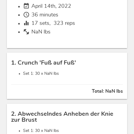
event_available
April 14th, 2022
schedule
36 minutes
equalizer
17
sets,
323
reps
fitness_center
NaN lbs
1. Crunch 'Fuß auf Fuß'
Set 1: 30 x
NaN lbs
Total:
NaN lbs
2. Abwechselndes Anheben der Knie
zur Brust
Set 1: 30 x
NaN lbs