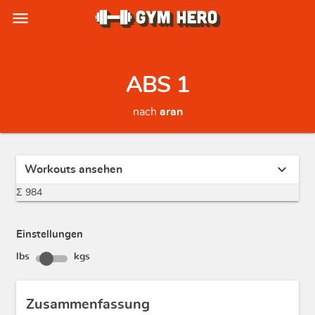
menu
ABS 1
nach
aran
expand_more
Workouts ansehen
Σ 984
Einstellungen
lbs
kgs
Zusammenfassung