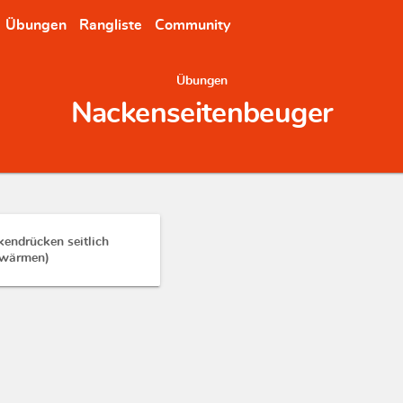
Übungen
Rangliste
Community
Übungen
Nackenseitenbeuger
endrücken seitlich
fwärmen)