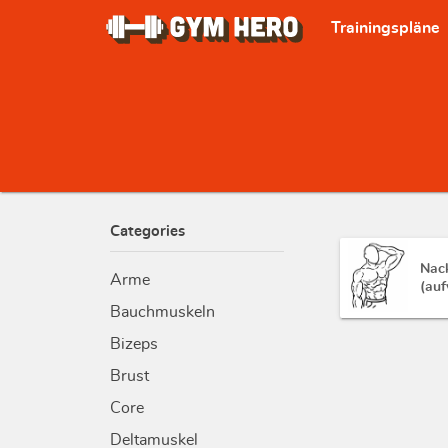
Trainingspläne
Categories
Nack
Arme
(au
Bauchmuskeln
Bizeps
Brust
Core
Deltamuskel