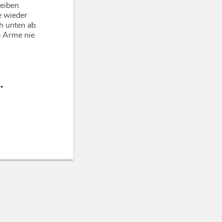
eiben.
e wieder
h unten ab.
e Arme nie
.