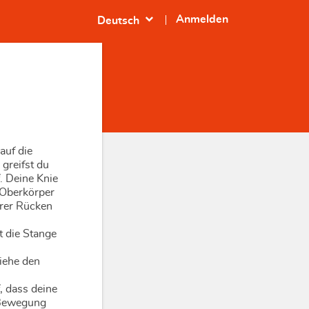
expand_more
Anmelden
Deutsch
auf die
greifst du
. Deine Knie
 Oberkörper
erer Rücken
n
t die Stange
iehe den
 dass deine
 Bewegung