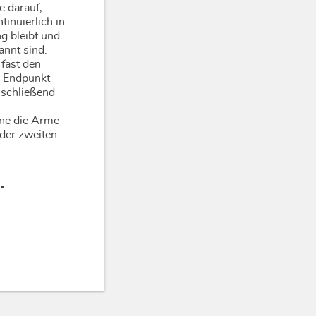
e darauf,
tinuierlich in
ng bleibt und
nnt sind.
fast den
n Endpunkt
nschließend
hne die Arme
der zweiten
.