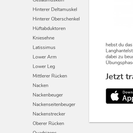
Gesäßmuskeln
Hinterer Deltamuskel
Hinterer Oberschenkel
Hüftabduktoren
Kniesehne
hebst du das
Latissimus
Langhantelst
dabei zu beu
Lower Arm
Übungsphase
Lower Leg
Jetzt t
Mittlerer Rücken
Nacken
Nackenbeuger
Nackenseitenbeuger
Nackenstrecker
Oberer Rücken