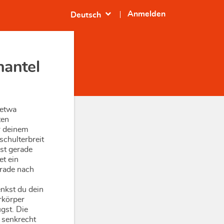
expand_more
Anmelden
Deutsch
antel
 etwa
ten
r deinem
schulterbreit
ist gerade
et ein
erade nach
nkst du dein
rkörper
gst. Die
 senkrecht