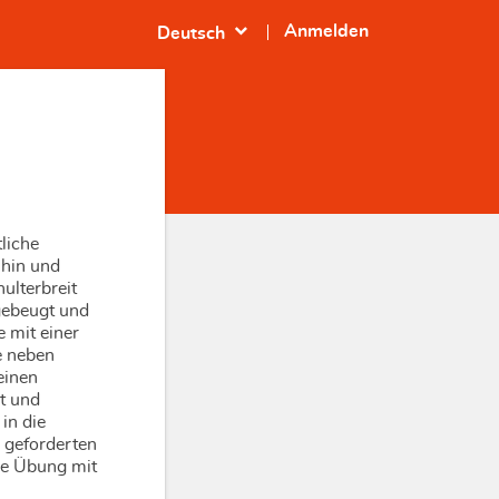
expand_more
Anmelden
Deutsch
tliche
 hin und
ulterbreit
 gebeugt und
 mit einer
e neben
einen
t und
in die
 geforderten
ie Übung mit