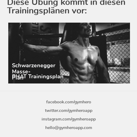
Diese Übung kommt in diesen
Trainingsplänen vor:
Schwarzenegger
Masse-
PHAT Trainingsplan
Plan
facebook.com/gymhero
twitter.com/gymheroapp
instagram.com/gymheroapp
hello@gymheroapp.com