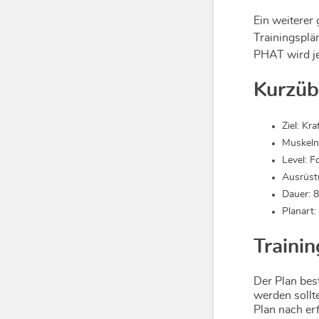
Ein weiterer
Trainingsplä
PHAT wird je
Kurzüb
Ziel: K
Muskeln
Level: F
Ausrüst
Dauer: 
Planart:
Trainin
Der Plan bes
werden sollt
Plan nach er