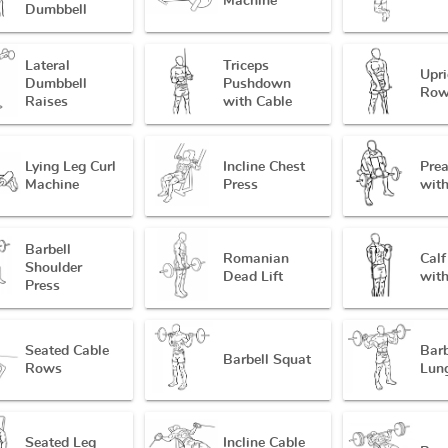
Machine
Dumbbell
Lateral
Triceps
Upri
Dumbbell
Pushdown
Ro
Raises
with Cable
Lying Leg Curl
Incline Chest
Prea
Machine
Press
with
Barbell
Romanian
Calf
Shoulder
Dead Lift
wit
Press
Seated Cable
Barb
Barbell Squat
Rows
Lun
Seated Leg
Incline Cable