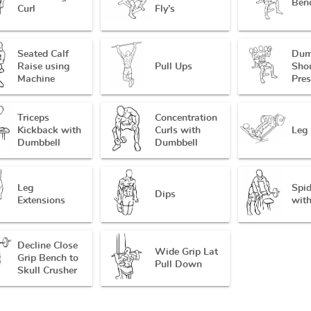
Ben
Curl
Fly’s
Seated Calf
Dum
Raise using
Pull Ups
Sho
Machine
Pre
Triceps
Concentration
Kickback with
Curls with
Leg 
Dumbbell
Dumbbell
Leg
Spid
Dips
Extensions
with
Decline Close
Wide Grip Lat
Grip Bench to
Pull Down
Skull Crusher