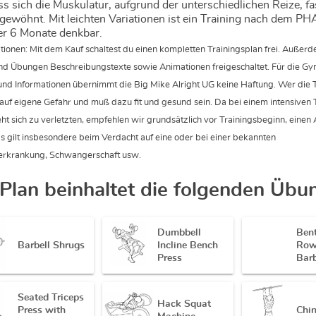
s sich die Muskulatur, aufgrund der unterschiedlichen Reize, fa
 gewöhnt. Mit leichten Variationen ist ein Training nach dem PH
r 6 Monate denkbar.
tionen: Mit dem Kauf schaltest du einen kompletten Trainingsplan frei. Außer
nd Übungen Beschreibungstexte sowie Animationen freigeschaltet. Für die G
und Informationen übernimmt die Big Mike Alright UG keine Haftung. Wer die 
 auf eigene Gefahr und muß dazu fit und gesund sein. Da bei einem intensiven
ht sich zu verletzten, empfehlen wir grundsätzlich vor Trainingsbeginn, einen 
as gilt insbesondere beim Verdacht auf eine oder bei einer bekannten
ferkrankung, Schwangerschaft usw.
 Plan beinhaltet die folgenden Übu
Dumbbell
Ben
Barbell Shrugs
Incline Bench
Row
Press
Barb
Seated Triceps
Hack Squat
Press with
Chi