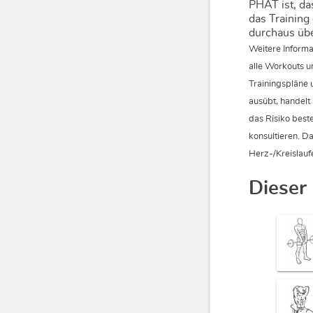
PHAT ist, das
das Training
durchaus übe
Weitere Informa
alle Workouts u
Trainingspläne 
ausübt, handelt
das Risiko beste
konsultieren. D
Herz-/Kreislau
Dieser