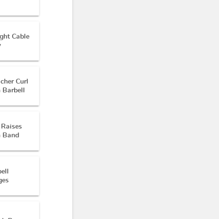
ght Cable
w
cher Curl
 Barbell
 Raises
h Band
ell
ges