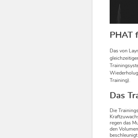
PHAT f
Das von Layn
gleichzeitige
Trainingsyst
Wiederholuge
Training).
Das Tr
Die Trainin
Kraftzuwachs
regen das Mu
den Volument
beschleunigt