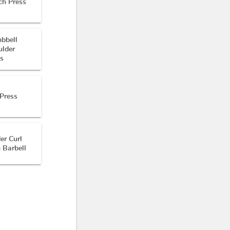
ch Press
bbell
ulder
ss
Press
er Curl
 Barbell