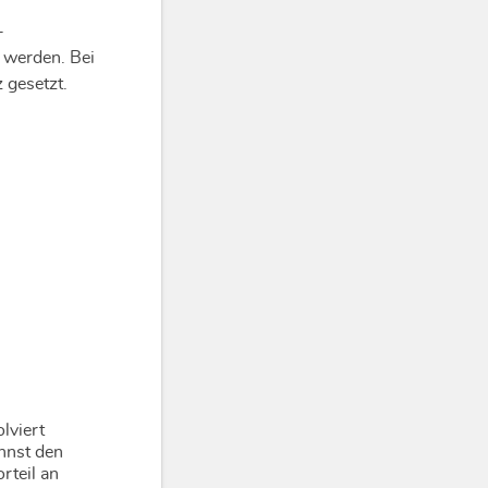
-
 werden. Bei
 gesetzt.
lviert
nnst den
rteil an