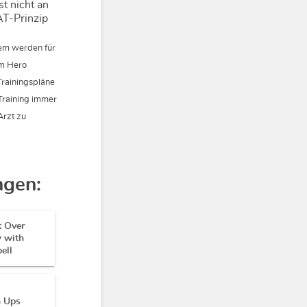
st nicht an
AT-Prinzip
dem werden für
ym Hero
Trainingspläne
 Training immer
Arzt zu
ngen:
t Over
 with
ell
n Ups