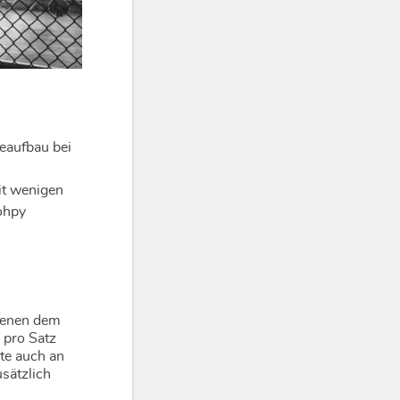
eaufbau bei
it wenigen
ohpy
ienen dem
 pro Satz
te auch an
sätzlich