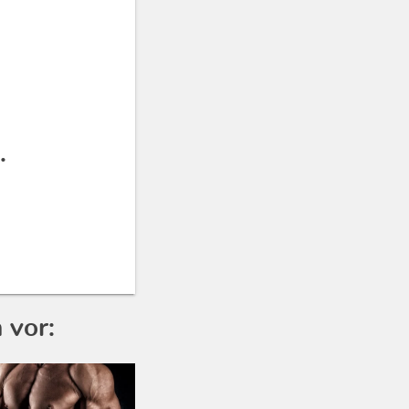
.
 vor: