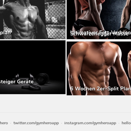
plan
Ultimativer Fett-Verbre
Schwarzenegger Masse-
steiger Geräte
6 Wochen 2er-Split Pla
hero
twitter.com/gymheroapp
instagram.com/gymheroapp
hell