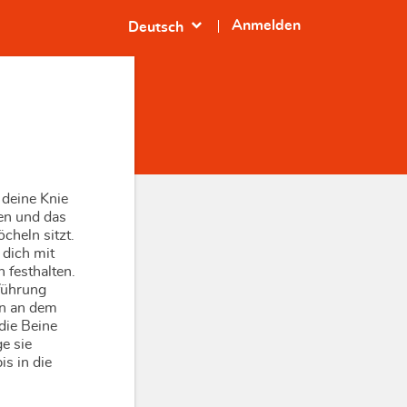
expand_more
Anmelden
Deutsch
s deine Knie
en und das
öcheln sitzt.
 dich mit
 festhalten.
führung
en an dem
die Beine
e sie
s in die