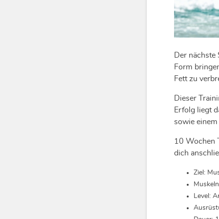
Der nächste 
Form bringen
Fett zu verb
Dieser Train
Erfolg liegt
sowie einem
10 Wochen T
dich anschli
Ziel: Mu
Muskeln
Level: A
Ausrüst