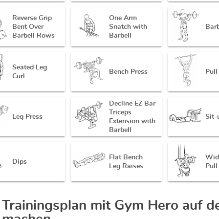
Reverse Grip
One Arm
Bent Over
Snatch with
Barb
Barbell Rows
Barbell
Seated Leg
Bench Press
Pull
Curl
Decline EZ Bar
Triceps
Leg Press
Sit-
Extension with
Barbell
Flat Bench
Wid
Dips
Leg Raises
Pul
 Trainingsplan mit Gym Hero auf 