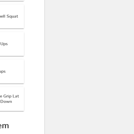
ell Squat
 Ups
ups
e Grip Lat
l Down
dem