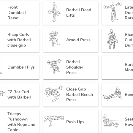
Front
Late
Barbell Dead
Dumbbell
Dum
Lifts
Raise
Rai
Bicep Curls
Bic
with Barbell
Arnold Press
Curl
close grip
Dum
Barbell
Bar
Dumbbell Flys
Shoulder
Mor
Press
Close Grip
EZ Bar Curl
Barbell Bench
Ben
with Barbell
Press
Triceps
Pushdown
Sea
Push Ups
with Rope and
Row
Cable