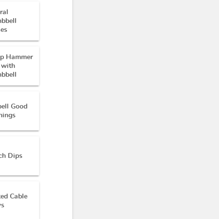
ral
bbell
ses
ep Hammer
 with
bbell
bell Good
nings
ch Dips
ted Cable
s