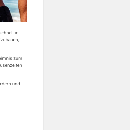
chnell in
fzubauen,
heimnis zum
ausenzeiten
rdern und