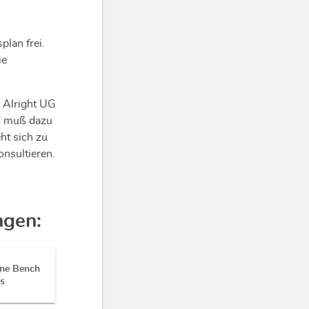
plan frei.
ie
 Alright UG
nd muß dazu
ht sich zu
onsultieren.
ngen:
ine Bench
ss